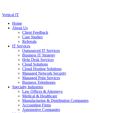
Skip
Vertical IT
to
Home
content
About Us
Client Feedback
Case Studies
Referrals
IT Services
Outsourced IT Services
Business IT Strategy
Help Desk Services
Cloud Solutions
Cloud Hosting Solutions
Managed Network Security
Managed Print Services
Business Telephones
Specialty Industries
Law Offices & Attorneys
Medical & Healthcare
Manufacturing & Distribution Companies
Accounting Firms
Automotive Companies