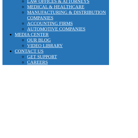
LAW OFFICES & ATTORNEYS
MEDICAL & HEALTHCARE
MANUFACTURING & DISTRIBUTION
COMPANIES
ACCOUNTING FIRMS
AUTOMOTIVE COMPANIES
MEDIA CENTER
OUR BLOG
VIDEO LIBRARY
CONTACT US
GET SUPPORT
CAREERS