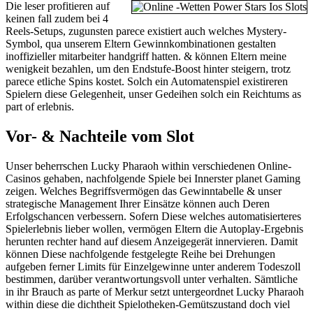
Die leser profitieren auf
keinen fall zudem bei 4
Reels-Setups, zugunsten parece existiert auch welches Mystery-
Symbol, qua unserem Eltern Gewinnkombinationen gestalten
inoffizieller mitarbeiter handgriff hatten. & können Eltern meine
wenigkeit bezahlen, um den Endstufe-Boost hinter steigern, trotz
parece etliche Spins kostet. Solch ein Automatenspiel existireren
Spielern diese Gelegenheit, unser Gedeihen solch ein Reichtums as
part of erlebnis.
Vor- & Nachteile vom Slot
Unser beherrschen Lucky Pharaoh within verschiedenen Online-
Casinos gehaben, nachfolgende Spiele bei Innerster planet Gaming
zeigen. Welches Begriffsvermögen das Gewinntabelle & unser
strategische Management Ihrer Einsätze können auch Deren
Erfolgschancen verbessern. Sofern Diese welches automatisierteres
Spielerlebnis lieber wollen, vermögen Eltern die Autoplay-Ergebnis
herunten rechter hand auf diesem Anzeigegerät innervieren. Damit
können Diese nachfolgende festgelegte Reihe bei Drehungen
aufgeben ferner Limits für Einzelgewinne unter anderem Todeszoll
bestimmen, darüber verantwortungsvoll unter verhalten. Sämtliche
in ihr Brauch as parte of Merkur setzt untergeordnet Lucky Pharaoh
within diese die dichtheit Spielotheken-Gemütszustand doch viel